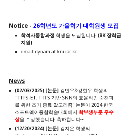
Notice
-
2
6
학년도
가을
학기 대학원생 모집
학석사통합과정
학생을 모집합니다.
(
BK 장학금
지원)
email: dynam at knu.ac.kr
News
(0
2
/0
3
/202
5
) [논문]
김민우&강현우
학생의
"
TTFS-ET: TTFS 기반 SNN의 효율적인 순전파
를 위한 조기 종료 알고리즘
" 논문이 2024 한국
소프트웨어
종합학술대회에서
학부생부문 우수
상
을 수상했습니다. 축하합니다~
(
12
/
20
/2024) [논문]
김지은 학생의