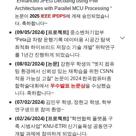
"
Enhanced JPEG Decoding using PIM
Architectures with Parallel MCU Processing
"
논문이
2025
IEEE IPDPS
에 게재 승인되었습니
다. 축하합니다~
(09/05/2024) [프로젝트]
중소벤처기업부
“Peta급 차량 운행기록 데이터용 시공간 탐색
최적화 하이브리드 저장소 기술 개발” 위탁연구
를 1년간
진행하게 되었습니다.
(08/02/2024) [논문]
강현우 학생의 "엣지 컴퓨
팅 환경에서 신뢰성 있는 재학습을 위한 CSNN
적용 가능성 고찰" 논문
이
2024 한국컴퓨터종
합학술대회에서
우수발표 논문상
을 수상했습
니다. 축하합니다~
(07/02/2024)
김민우 학생, 정현교 학생, 학부
연구생으로 참여 환영~
(02/26/2024) [프로젝트]
“학연협력 플랫폼 구
축 시범사업” KNU-ETRI 신기술육성 공동연구
에 참여하게 되었습니다.
개발 과제